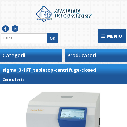
MENIU
Categorii
Producatori
sigma_3-16T_tabletop-centrifuge-closed
Cere oferta