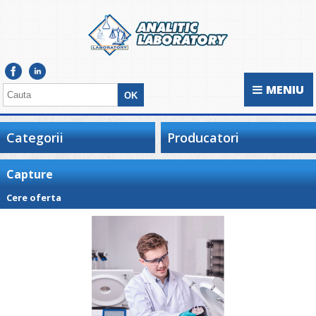
MENIU
Categorii
Producatori
Capture
Cere oferta