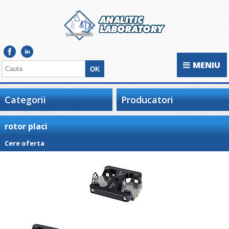
MENIU
Categorii
Producatori
rotor placi
Cere oferta