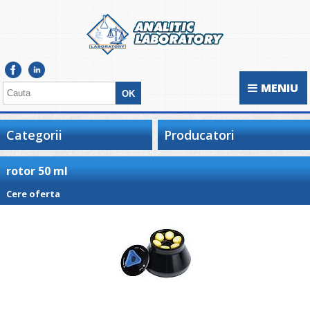
MENIU
Categorii
Producatori
rotor 50 ml
Cere oferta