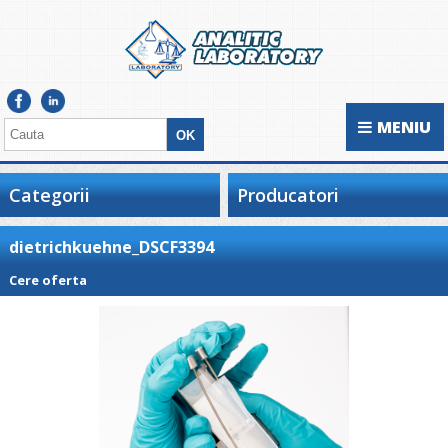
MENIU
Categorii
Producatori
dietrichkuehne_DSCF3394
Cere oferta