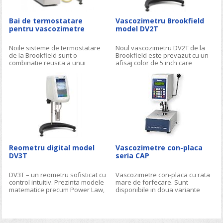
Bai de termostatare
Vascozimetru Brookfield
pentru vascozimetre
model DV2T
Noile sisteme de termostatare
Noul vascozimetru DV2T de la
de la Brookfield sunt o
Brookfield este prevazut cu un
combinatie reusita a unui
afisaj color de 5 inch care
controller exceptional cu baile
ghideaza cu usurinta utilizatorul
cu recirculare de inalta
prin meniul aparatului, pentru
performanta care pot furniza
realizarea testelor si realizarea
control extrem al masuratorilor.
masuratorilor de vascozitate
Reometru digital model
Vascozimetre con-placa
DV3T
seria CAP
DV3T – un reometru sofisticat cu
Vascozimetre con-placa cu rata
control intuitiv. Prezinta modele
mare de forfecare. Sunt
matematice precum Power Law,
disponibile in doua variante
furnizand date de analiza
High Torque (ICI specification) si
rapide pentru indicele de
Low Torque
curgere alte variabile selectabile