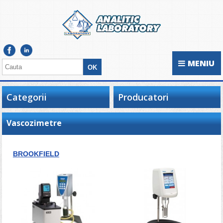
MENIU
Categorii
Producatori
Vascozimetre
BROOKFIELD