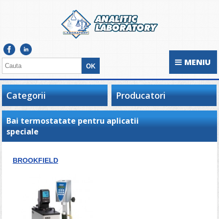
MENIU
Categorii
Producatori
Bai termostatate pentru aplicatii
speciale
BROOKFIELD