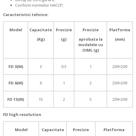
Conform normelor HACCP;
Caracteristici tehnice:
Model
Capacitate
Precizie
Precizie
Platforma
(Kg)
(g)
aprobata la
(mm)
modelele cu
OIML (g)
FD 3(M)
3
0.5
1
209×209
FD 6(M)
6
1
2
209×209
FD 15(M)
15
2
5
209×209
FD high resolution
Model
Capacitate
Precizie
Platforma