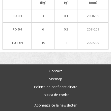
(Kg)
(g)
(mm)
FD 3H
3
0.1
209×209
FD 6H
6
0.2
209×209
FD 15H
15
1
209×209
Contact
Sitemap
Politica de confidentialitate
Politica de cookie
Aboneaza-te la newsletter