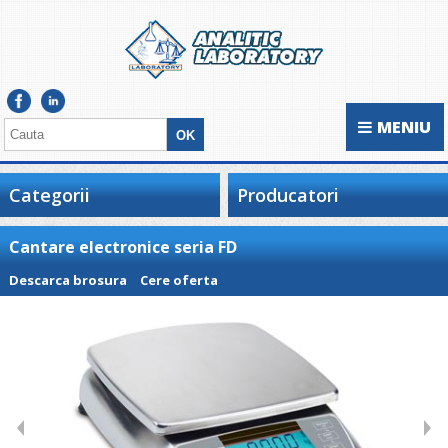
MENIU
Categorii
Producatori
Cantare electronice seria FD
Descarca brosura
Cere oferta