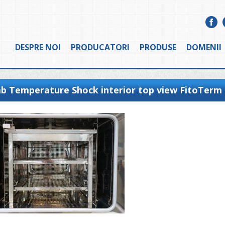
DESPRE NOI
PRODUCATORI
PRODUSE
DOMENII
ab Temperature Shock interior top view FitoTerm