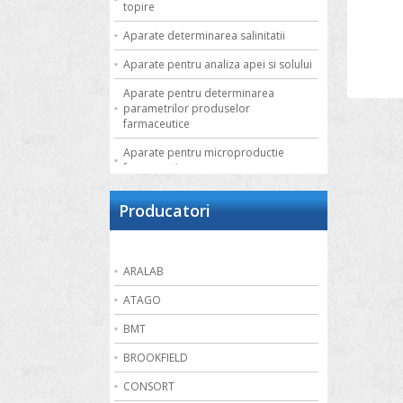
topire
Aparate determinarea salinitatii
Aparate pentru analiza apei si solului
Aparate pentru determinarea
parametrilor produselor
farmaceutice
Aparate pentru microproductie
farmaceutica
Autoclave de laborator
Producatori
Bai de apa
Bai de nisip
ARALAB
Bai termostatate cu circulatie externa
ATAGO
Bai termostatate pentru aplicatii
speciale
BMT
Bai ultrasonice
BROOKFIELD
Balante
CONSORT