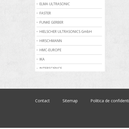
Becuri de gaz
ELMA ULTRASONIC
Bioreactoare
FASTER
Biurete digitale
FUNKE GERBER
Calorimetrie
HIELSCHER ULTRASONICS GmbH
Camere climatice
HIRSCHMANN
Cantare electronice industriale
HMC-EUROPE
Centrifuge de laborator
IKA
Conductometre
INTERSCIENCE
Congelatoare
JULABO
Cromatografe
KRUSS
Cuptoare de laborator
MARTIN CHRIST
Contact
Sitemap
Politica de confidenti
Dilatometre
MEMMERT
Dilutoare
NABERTHERM
Dispensere
OHAUS