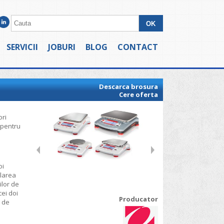
SERVICII
JOBURI
BLOG
CONTACT
Descarca brosura
Cere oferta
ori
 pentru
oi
ularea
ilor de
cei doi
Producator
i de