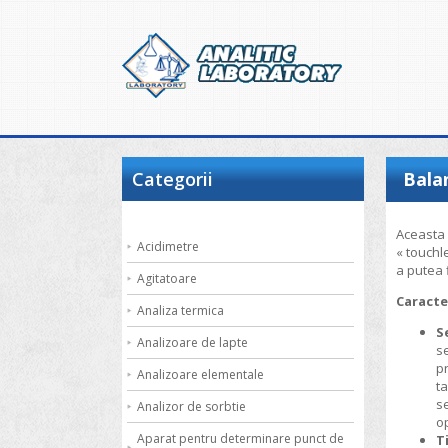
Categorii
Bala
Aceasta 
Acidimetre
« touchl
a putea f
Agitatoare
Caracte
Analiza termica
S
Analizoare de lapte
s
pr
Analizoare elementale
ta
se
Analizor de sorbtie
op
Aparat pentru determinare punct de
T