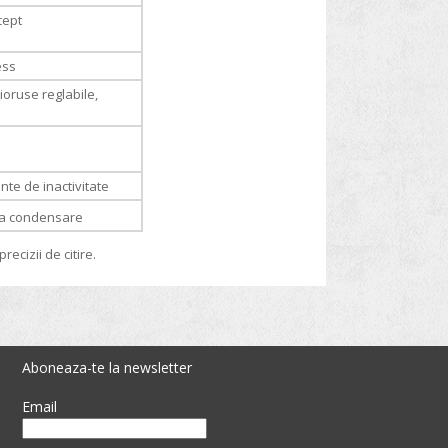
cept
ess
cioruse reglabile,
nte de inactivitate
ara condensare
ecizii de citire.
Aboneaza-te la newsletter
Email