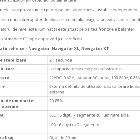
tea achizitionarii cablurilor suplimentare.
ele sunt prevazute cu picioruse anti-alunecare ajustabile independent ;
nta unui intrerupator de blocare a meniului asigura un extra control pentr
torul de nivel este iluminat si este situat pe partea frontala a balantei ;
 si modele EC type approved (cu certificat)
catii tehnice – Navigator, Navigator XL, Navigator XT
e stabilizare
≤ 1 secunda
iu tara
La capacitate maxima prin substractie
tare
12VDC, 0.42 A, adaptor AC inclus, 100-240V, 0.25
are
Externa definita de utilizator sau calibrare linea
externa
u de umidiatte
20-85%
 operare
saj
LCD : 6 digiti, 7 segmente cu iluminare alba
LED : 6 digiti cu 7 segmente
 afisaj
Digiti de 20 mm