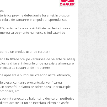
ite
ristica previne defectiunile balantei. In plus, un
 celula de cantarire in timpul transportului sau
D pentru a furniza o vizibilitate perfecta in orice
zut mereu cu segmente numerice si indicatori de
 pentru un produs usor de curatat ;
pana la 100 de ore pe versiunea de balante cu afisaj
olosita chiar si in locurile unde nu exista alimentare
minimizarea costurilor de intretinere ;
de apasare a butonului, crescind astfel eficienta ;
 piese, cantarire procentuala, verificarea
e. In acest fel, balanta se adreseaza unor multiple
ortionare, etc.
 permit conectarea balantei la device-uri periferice
intre aceste kit-uri de interfata, eliminind astfel