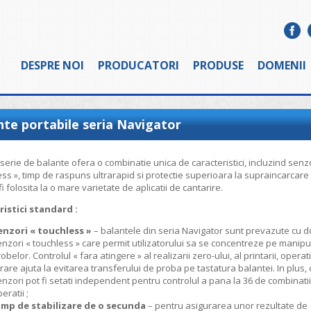
DESPRE NOI
PRODUCATORI
PRODUSE
DOMENII
nte portabile seria Navigator
serie de balante ofera o combinatie unica de caracteristici, incluzind senz
ess », timp de raspuns ultrarapid si protectie superioara la supraincarcare
i folosita la o mare varietate de aplicatii de cantarire.
ristici standard :
enzori « touchless »
– balantele din seria Navigator sunt prevazute cu d
enzori « touchless » care permit utilizatorului sa se concentreze pe manip
obelor. Controlul « fara atingere » al realizarii zero-ului, al printarii, operati
rare ajuta la evitarea transferului de proba pe tastatura balantei. In plus, 
nzori pot fi setati independent pentru controlul a pana la 36 de combinati
eratii ;
imp de stabilizare de o secunda
– pentru asigurarea unor rezultate de