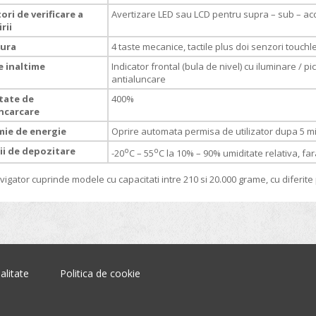
ori de verificare a
Avertizare LED sau LCD pentru supra – sub – ac
rii
ura
4 taste mecanice, tactile plus doi senzori touchl
e inaltime
Indicator frontal (bula de nivel) cu iluminare / pi
antialuncare
tate de
400%
ncarcare
ie de energie
Oprire automata permisa de utilizator dupa 5 mi
ii de depozitare
o
o
-20
C – 55
C la 10% – 90% umiditate relativa, f
igator cuprinde modele cu capacitati intre 210 si 20.000 grame, cu diferite pr
alitate
Politica de cookie