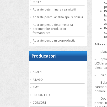
topire
ca
pr
Aparate determinarea salinitatii
P
ba
Aparate pentru analiza apei si solului
si
de
Aparate pentru determinarea
P
parametrilor produselor
co
farmaceutice
un
Aparate pentru microproductie
Alte car
farmaceutica
– platan
Autoclave de laborator
Producatori
– option
Bai de apa
LCD. In a
Bai de nisip
electrica
ARALAB
– cu o s
Bai termostatate cu circulatie externa
ATAGO
– Balant
Bai termostatate pentru aplicatii
cantarir
speciale
BMT
domenii d
Bai ultrasonice
BROOKFIELD
– Option
Balante
CONSORT
pentru ti