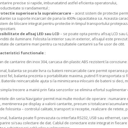
ntarire precise si rapide, imbunatatind astfel eficienta operatorului,
oductivitate si randamentul ;
rotectie superioara la supraincarcare
– acest sistem de protectie perm
lantei sa suporte incarcari de pana la 400% capacitatea sa. Aceasta caracte
stem de blocare integrat pentru protectie in timpul transportului protejeaza
pozitarii.
osibilitate de afisaj LED sau LCD
– se poate opta pentru afisaj LCD sau LE
nditii de iluminare. Folosita la interior sau in exterior, afisajul este prev
itate de cantarire mari pentru ca rezultatele cantaririi sa fie usor de citit.
acteristici functionale :
 de cantarire din inox 304, carcasa din plastic ABS rezistent la coroziune
al, balanta se poate livra cu baterii reincarcabile care permit operarea 
cest fel, balanta prezinta o portabilitate maxima, putind fi transportata si f
. Bateriile reincarcabile ajuta si la minimizarea inlocuirii de baterii si deci, 
impla trecere a mainii prin fata senzorilor se elimina efortul suplimentar 
ele din seria Navigator permit mai multe moduri de operare : numarare de
ii, mentinerea pe display a valorii cantarite, precum si totalizare/acumular
e folosinta – controlul calitatii, transport si receptie, realizare de retete, p
al, balanta poate fi prevazuta cu interfata RS232, USB sau ethernet, care
parire si/sau colectare de dat. Cablul de conectare este integrat in fiecare d