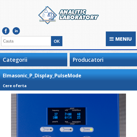
MENIU
Categorii
Producatori
Elmasonic_P_Display_PulseMode
Cere oferta