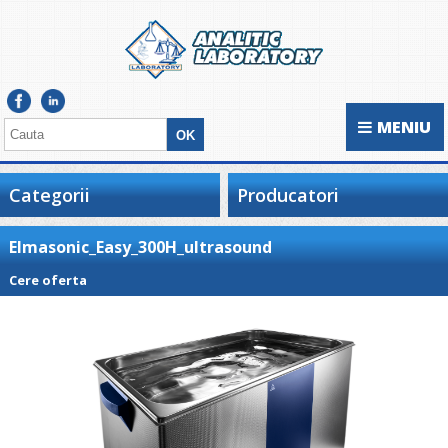
MENIU
Categorii
Producatori
Elmasonic_Easy_300H_ultrasound
Cere oferta