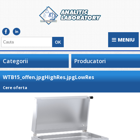
MENIU
Categorii
Producatori
WTB15_offen.jpgHighRes.jpgLowRes
Cere oferta