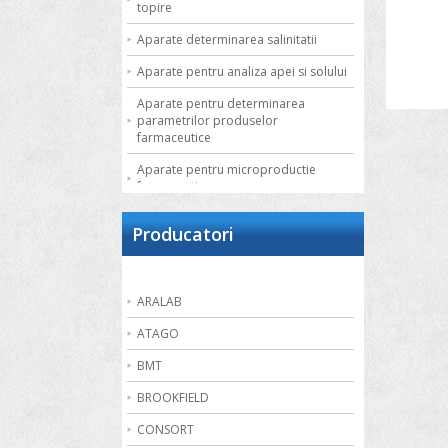
topire
Aparate determinarea salinitatii
Aparate pentru analiza apei si solului
Aparate pentru determinarea
parametrilor produselor
farmaceutice
Aparate pentru microproductie
farmaceutica
Autoclave de laborator
Producatori
Bai de apa
Bai de nisip
ARALAB
Bai termostatate cu circulatie externa
ATAGO
Bai termostatate pentru aplicatii
speciale
BMT
Bai ultrasonice
BROOKFIELD
Balante
CONSORT