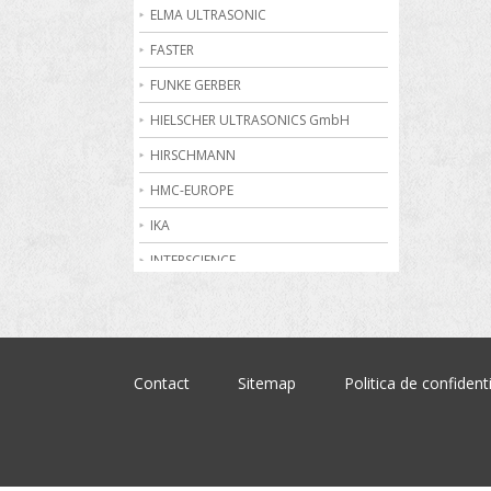
Becuri de gaz
ELMA ULTRASONIC
Bioreactoare
FASTER
Biurete digitale
FUNKE GERBER
Calorimetrie
HIELSCHER ULTRASONICS GmbH
Camere climatice
HIRSCHMANN
Cantare electronice industriale
HMC-EUROPE
Centrifuge de laborator
IKA
Conductometre
INTERSCIENCE
Congelatoare
JULABO
Cromatografe
KRUSS
Cuptoare de laborator
MARTIN CHRIST
Contact
Sitemap
Politica de confidenti
Dilatometre
MEMMERT
Dilutoare
NABERTHERM
Dispensere
OHAUS