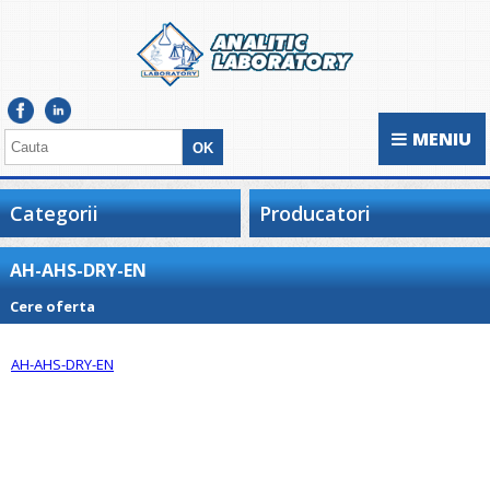
MENIU
Categorii
Producatori
AH-AHS-DRY-EN
Cere oferta
AH-AHS-DRY-EN