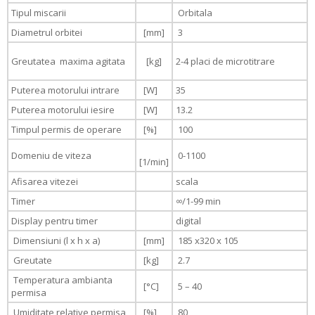
Tipul miscarii
Orbitala
Diametrul orbitei
[mm]
3
Greutatea maxima agitata
[kg]
2-4 placi de microtitrare
Puterea motorului intrare
[W]
35
Puterea motorului iesire
[W]
13.2
Timpul permis de operare
[%]
100
Domeniu de viteza
0-1100
[1/min]
Afisarea vitezei
scala
Timer
∞/1-99 min
Display pentru timer
digital
Dimensiuni (l x h x a)
[mm]
185 x320 x 105
Greutate
[kg]
2.7
Temperatura ambianta
[°C]
5 – 40
permisa
Umiditate relative permisa
[%]
80