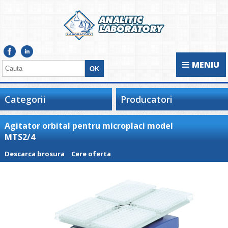
MENIU
Categorii
Producatori
Agitator orbital pentru microplaci model
MTS2/4
Descarca brosura
Cere oferta