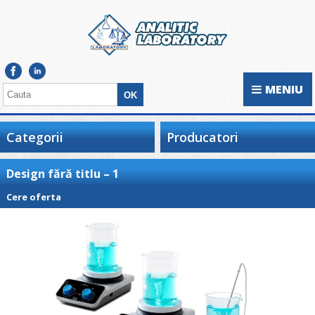
MENIU
Categorii
Producatori
Design fără titlu – 1
Cere oferta