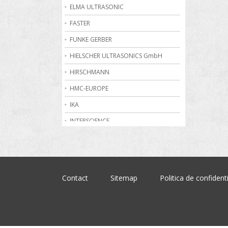
Becuri de gaz
ELMA ULTRASONIC
Bioreactoare
FASTER
Biurete digitale
FUNKE GERBER
Calorimetrie
HIELSCHER ULTRASONICS GmbH
Camere climatice
HIRSCHMANN
Cantare electronice industriale
HMC-EUROPE
Centrifuge de laborator
IKA
Conductometre
INTERSCIENCE
Congelatoare
JULABO
Cromatografe
KRUSS
Cuptoare de laborator
MARTIN CHRIST
Contact
Sitemap
Politica de confidenti
Dilatometre
MEMMERT
Dilutoare
NABERTHERM
Dispensere
OHAUS