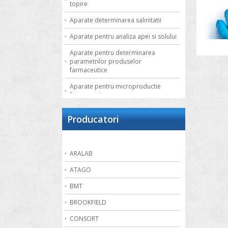
topire
Aparate determinarea salinitatii
Aparate pentru analiza apei si solului
Aparate pentru determinarea
parametrilor produselor
farmaceutice
Aparate pentru microproductie
farmaceutica
Autoclave de laborator
Producatori
Bai de apa
Bai de nisip
ARALAB
Bai termostatate cu circulatie externa
ATAGO
Bai termostatate pentru aplicatii
speciale
BMT
Bai ultrasonice
BROOKFIELD
Balante
CONSORT