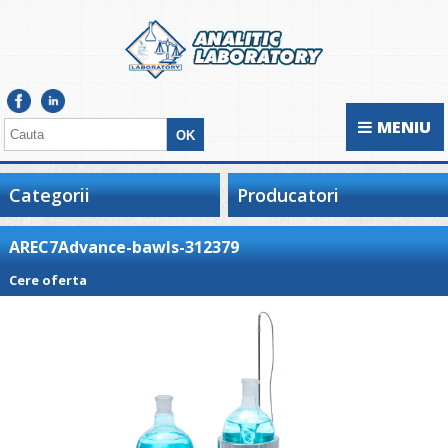
MENIU
Categorii
Producatori
AREC7Advance-bawls-312379
Cere oferta