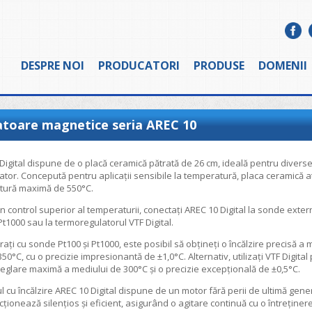
DESPRE NOI
PRODUCATORI
PRODUSE
DOMENII
atoare magnetice seria AREC 10
Digital dispune de o placă ceramică pătrată de 26 cm, ideală pentru diverse
ator. Concepută pentru aplicații sensibile la temperatură, placa ceramică a
tură maximă de 550°C.
n control superior al temperaturii, conectați AREC 10 Digital la sonde exte
 Pt1000 sau la termoregulatorul VTF Digital.
rați cu sonde Pt100 și Pt1000, este posibil să obțineți o încălzire precisă a 
50°C, cu o precizie impresionantă de ±1,0°C. Alternativ, utilizați VTF Digital
eglare maximă a mediului de 300°C și o precizie excepțională de ±0,5°C.
ul cu încălzire AREC 10 Digital dispune de un motor fără perii de ultimă gene
cționează silențios și eficient, asigurând o agitare continuă cu o întreținer