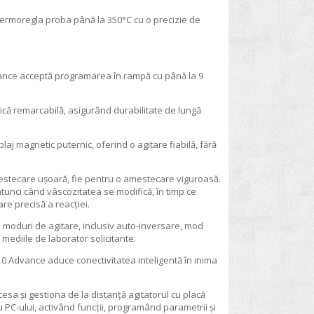
 termoregla proba până la 350°C cu o precizie de
vance acceptă programarea în rampă cu până la 9
că remarcabilă, asigurând durabilitate de lungă
aj magnetic puternic, oferind o agitare fiabilă, fără
amestecare ușoară, fie pentru o amestecare viguroasă.
unci când vâscozitatea se modifică, în timp ce
are precisă a reacției.
moduri de agitare, inclusiv auto-inversare, mod
 mediile de laborator solicitante.
10 Advance aduce conectivitatea inteligentă în inima
cesa și gestiona de la distanță agitatorul cu placă
u PC-ului, activând funcții, programând parametrii și