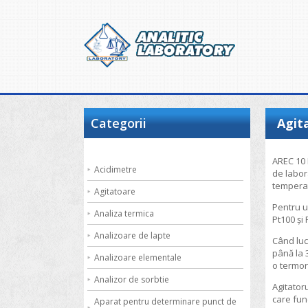
Categorii
Agit
AREC 10 
Acidimetre
de labor
tempera
Agitatoare
Pentru u
Analiza termica
Pt100 și
Analizoare de lapte
Când luc
până la 3
Analizoare elementale
o termor
Analizor de sorbtie
Agitator
care fun
Aparat pentru determinare punct de