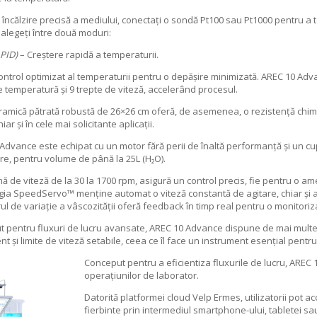
 încălzire precisă a mediului, conectați o sondă Pt100 sau Pt1000 pentru a
i alegeți între două moduri:
PID)
– Creștere rapidă a temperaturii.
ontrol optimizat al temperaturii pentru o depășire minimizată. AREC 10 Ad
e temperatură și 9 trepte de viteză, accelerând procesul.
ramică pătrată robustă de 26×26 cm oferă, de asemenea, o rezistență chimi
iar și în cele mai solicitante aplicații.
Advance este echipat cu un motor fără perii de înaltă performanță și un cupl
ere, pentru volume de până la 25L (H₂O).
ă de viteză de la 30 la 1700 rpm, asigură un control precis, fie pentru o 
ia SpeedServo™ menține automat o viteză constantă de agitare, chiar și at
rul de variație a vâscozității oferă feedback în timp real pentru o monitoriz
 pentru fluxuri de lucru avansate, AREC 10 Advance dispune de mai multe 
nt și limite de viteză setabile, ceea ce îl face un instrument esențial pentru
Conceput pentru a eficientiza fluxurile de lucru, AREC 
operațiunilor de laborator.
Datorită platformei cloud Velp Ermes, utilizatorii pot ac
fierbinte prin intermediul smartphone-ului, tabletei sa