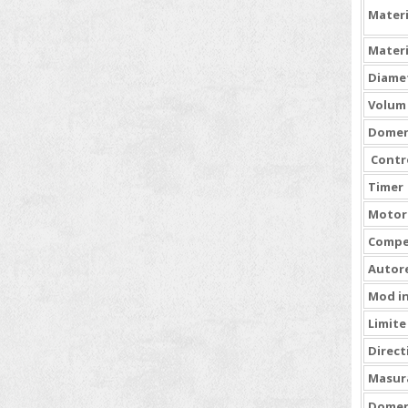
Spectrometre
Materi
Sterilizatoare
Materi
Sticlarie de laborator
Diamet
Titratoare
Volum 
Truse de greutati
Domeni
Vascozimetre
Contro
Timer
Motor
Compe
Autor
Mod i
Limite
Direct
Masura
Domen