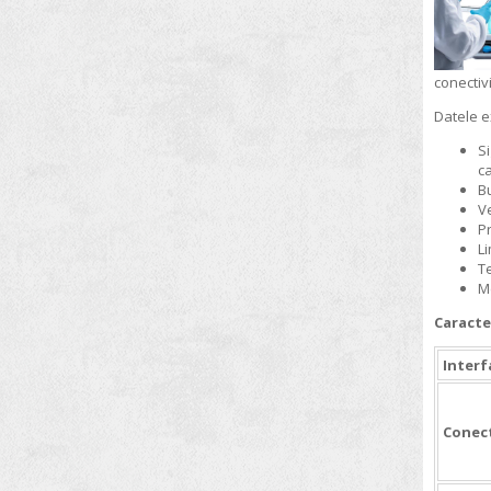
Pompe de vid
Pompe peristaltice
conectiv
Procesoare ultrasonice
Datele e
Racitoare cu imersie
Si
ca
Reactoare de laborator
B
Reactor pentru accelerarea testelor
V
de oxidare
Pr
L
Refractometre
T
Me
Siguranta proceselor industriale
Caracte
Sisteme automate de insamantare
Interf
Sisteme de extractie cu solventi
Sisteme de reactie in flux
Conect
Sisteme Kjeldahl
Sisteme producere apa purificata