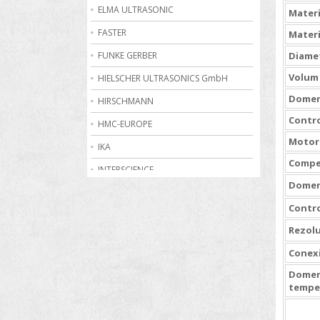
Becuri de gaz
ELMA ULTRASONIC
Materi
Bioreactoare
FASTER
Materi
Biurete digitale
FUNKE GERBER
Diamet
Calorimetrie
Volum 
HIELSCHER ULTRASONICS GmbH
Domeni
Camere climatice
HIRSCHMANN
Contro
Cantare electronice industriale
HMC-EUROPE
Motor
Centrifuge de laborator
IKA
Compe
Conductometre
INTERSCIENCE
Domen
Congelatoare
JULABO
Contro
Cromatografe
KRUSS
Rezolu
Cuptoare de laborator
MARTIN CHRIST
Conex
Dilatometre
MEMMERT
Domen
Dilutoare
NABERTHERM
tempe
Dispensere
OHAUS