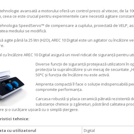
tehnologie avansată a motorului oferă un control precis al vitezei, de la 10
, ceea ce este crucial pentru experimentele care necesită agitare constant
 tehnologia SpeedServo™ de compensare a cuplului, proiectată de VELP, asig
atea mediului se modifică.
ă agite până la 25 litri (H2O), AREC 10 Digital este un agitator cu încălzire ver
re.
l cu încălzire AREC 10 Digital asigură un nivel ridicat de siguranță pentru util
Diverse funcții de siguranță protejează utilizatorii în op
protecția la supraîncălzire și un mesaj de securitate „
50°C și funcția de încălzire nu este activă.
Amprenta compactă îl face o soluție indispensabilă pen
compromite performanța.
Carcasa robustă și placa ceramică pătrată rezistentă d
substanțe chimice și zgârieturi, păstrând calitatea prod
ere și o curățare ușoară cu o simplă ștergere.
ristici tehnice:
ata cu utilizatorul
Digital