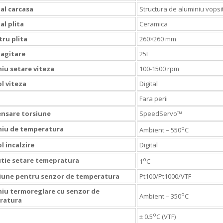
al carcasa
Structura de aluminiu vops
al plita
Ceramica
ru plita
260×260 mm
agitare
25L
u setare viteza
100-1500 rpm
l viteza
Digital
Fara perii
nsare torsiune
SpeedServo™
o
iu de temperatura
Ambient – 550
C
l incalzire
Digital
o
tie setare temepratura
1
C
iune pentru senzor de temperatura
Pt100/Pt1000/VTF
iu termoreglare cu senzor de
o
Ambient – 350
C
ratura
o
± 0.5
C (VTF)