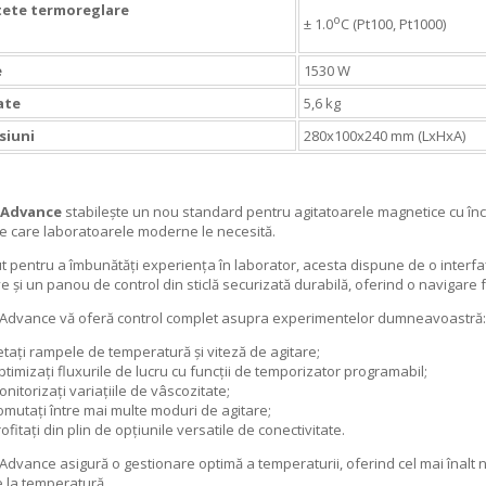
tete termoreglare
o
± 1.0
C (Pt100, Pt1000)
e
1530 W
ate
5,6 kg
siuni
280x100x240 mm (LxHxA)
 Advance
stabilește un nou standard pentru agitatoarele magnetice cu încălz
 pe care laboratoarele moderne le necesită.
 pentru a îmbunătăți experiența în laborator, acesta dispune de o interfaț
e și un panou de control din sticlă securizată durabilă, oferind o navigare fă
Advance vă oferă control complet asupra experimentelor dumneavoastră:
etați rampele de temperatură și viteză de agitare;
timizați fluxurile de lucru cu funcții de temporizator programabil;
nitorizați variațiile de vâscozitate;
omutați între mai multe moduri de agitare;
ofitați din plin de opțiunile versatile de conectivitate.
Advance asigură o gestionare optimă a temperaturii, oferind cel mai înalt ni
e la temperatură.