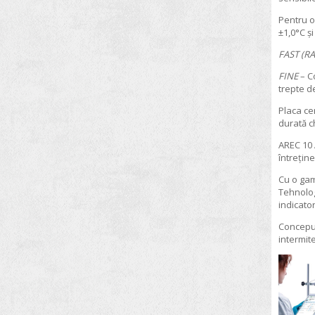
VELP SCIENTIFICA
Pentru o
Microscoape
WLD-TEC
±1,0°C ș
Mineralizatoare pentru metale grele
FAST (RA
WTW
Mobilier de laborator
FINE
– C
Monitoare pentru microorganisme
trepte d
Mori de laborator
Placa ce
durată ch
Multiparametre
AREC 10 
Nise chimice
întrețin
Numarator de colonii
Cu o gam
Tehnolog
Omogenizatoare
indicato
Oxigenometre
Conceput
intermite
pH metre
Pipete
Plite electrice
Polarimetre