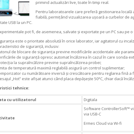
primind actualizări live, toate în timp real.
Pentru laboratoarele care preferă gestionarea locală a
fiabilă, permițând vizualizarea ușoară a curbelor de agit
itate USB la un PC.
xperimentale pot fi, de asemenea, salvate și exportate pe un PC sau pe o u
guranța este o prioritate absolută în orice laborator, iar agitatorul cu inca
racteristici de siguranță, inclusiv:
utonul de blocare de siguranța previne modificările accidentale ale paramet
erificările de siguranță opresc automat încălzirea în cazul în care sonda e
otecția la supraîncălzire previne supraîncălzirea probei;
imita de temperatură maximă reglabilă asigură un control suplimentar;
emporizator cu numărătoare inversă și crescătoare pentru reglarea fină a fl
sajul „Hot” este afișat atunci când placa depășește 50°C, chiar dacă încălz
ristici tehnice:
ata cu utilizatorul
Digitala
Software ControllerSoft™ v
via USB-C
ivitate
Ermes Cloud via Wi-fi