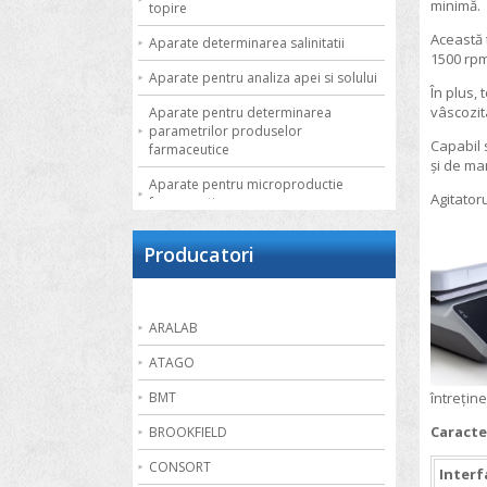
minimă.
topire
Această 
Aparate determinarea salinitatii
1500 rpm
Aparate pentru analiza apei si solului
În plus,
vâscozit
Aparate pentru determinarea
parametrilor produselor
Capabil s
farmaceutice
și de ma
Aparate pentru microproductie
Agitatoru
farmaceutica
Autoclave de laborator
Producatori
Bai de apa
Bai de nisip
ARALAB
Bai termostatate cu circulatie externa
ATAGO
Bai termostatate pentru aplicatii
speciale
BMT
întrețin
Bai ultrasonice
Caracte
BROOKFIELD
Balante
CONSORT
Interf