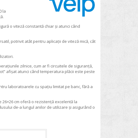
0 la
ă.
ură o viteză constantă chiar și atunci când
satil, potrivit atât pentru aplicații de viteză mică, cât
izatori.
erațiunile zilnice, cum ar fi circuitele de siguranță,
Hot” afișat atunci când temperatura plăcii este peste
tru laboratoarele cu spațiu limitat pe banc, fără a
e 26×26 cm oferă o rezistență excelentă la
usului de-a lungul anilor de utilizare și asigurând o