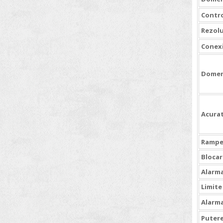
Contro
Rezolu
Conex
Domeni
Acura
Ramp
Blocar
Alarma
Limite
Alarm
Puter