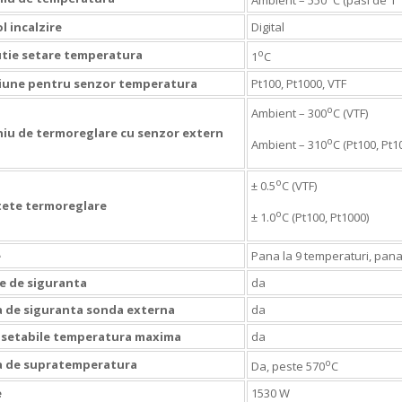
Ambient – 550
C (pasi de 1
l incalzire
Digital
o
tie setare temperatura
1
C
iune pentru senzor temperatura
Pt100, Pt1000, VTF
o
Ambient – 300
C (VTF)
u de termoreglare cu senzor extern
o
Ambient – 310
C (Pt100, Pt1
o
± 0.5
C (VTF)
tete termoreglare
o
± 1.0
C (Pt100, Pt1000)
e
Pana la 9 temperaturi, pana 
e de siguranta
da
 de siguranta sonda externa
da
 setabile temperatura maxima
da
o
a de supratemperatura
Da, peste 570
C
e
1530 W