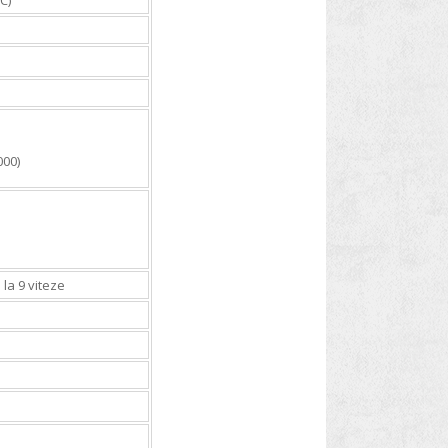
C)
000)
la 9 viteze