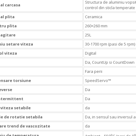
Structura de aluminiu vops
al carcasa
control din sticla temperate
al plita
Ceramica
ru plita
260×260 mm
agitare
25L
u setare viteza
30-1700 rpm (pasi de 5 rpm)
l viteza
Digital
Da, CountUp si CountDown
Fara perii
nsare torsiune
SpeedServo™
everse
Da
ntermittent
Da
 viteza setabile
da
ie de rotatie setabila
Da, in sensul sau inversul 
re trend de vascozitate
da
o
o
iu de temperatura