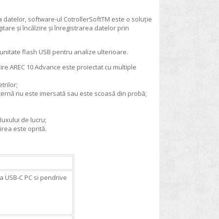
 datelor, software-ul CotrollerSoftTM este o soluție
are și încălzire și înregistrarea datelor prin
nitate flash USB pentru analize ulterioare.
lzire AREC 10 Advance este proiectat cu multiple
rilor;
xternă nu este imersată sau este scoasă din probă;
uxului de lucru;
irea este oprită.
ia USB-C PC si pendrive