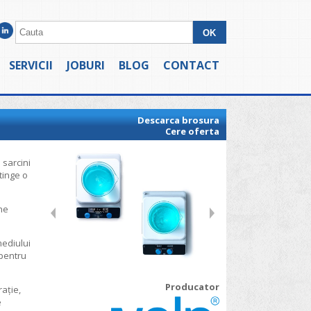
SERVICII
JOBURI
BLOG
CONTACT
Descarca brosura
Cere oferta
 sarcini
tinge o
rne
mediului
 pentru
Producator
rație,
e