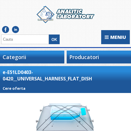
MENIU
Categorii
Producatori
e-E51LD0403-
0420__UNIVERSAL_HARNESS_FLAT_DISH
Cere oferta