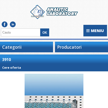
MENIU
Categorii
Producatori
3910
Cere oferta