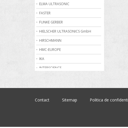
Becuri de gaz
ELMA ULTRASONIC
Bioreactoare
FASTER
Biurete digitale
FUNKE GERBER
Calorimetrie
HIELSCHER ULTRASONICS GmbH
Camere climatice
HIRSCHMANN
Cantare electronice industriale
HMC-EUROPE
Centrifuge de laborator
IKA
Conductometre
INTERSCIENCE
Congelatoare
JULABO
Cromatografe
KRUSS
Cuptoare de laborator
MARTIN CHRIST
Contact
Sitemap
Politica de confidenti
Dilatometre
MEMMERT
Dilutoare
NABERTHERM
Dispensere
OHAUS