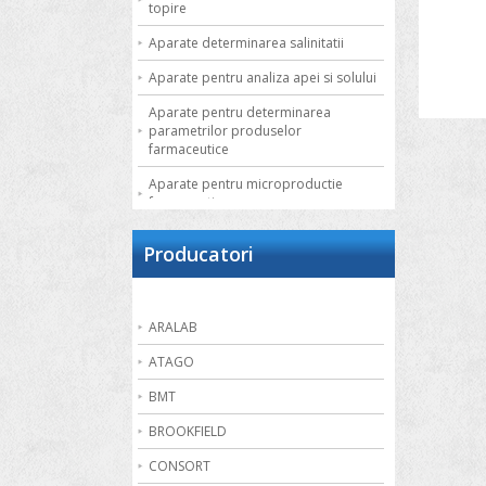
topire
Aparate determinarea salinitatii
Aparate pentru analiza apei si solului
Aparate pentru determinarea
parametrilor produselor
farmaceutice
Aparate pentru microproductie
farmaceutica
Autoclave de laborator
Producatori
Bai de apa
Bai de nisip
ARALAB
Bai termostatate cu circulatie externa
ATAGO
Bai termostatate pentru aplicatii
speciale
BMT
Bai ultrasonice
BROOKFIELD
Balante
CONSORT