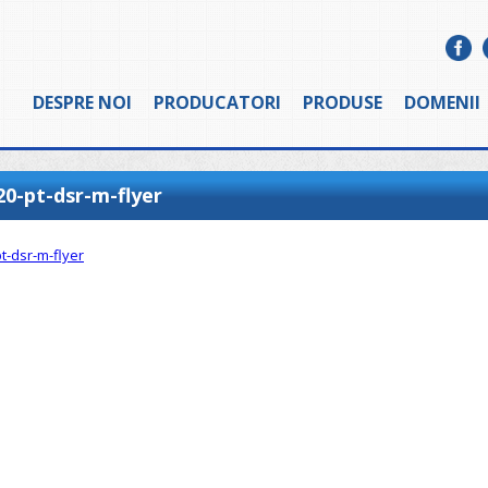
DESPRE NOI
PRODUCATORI
PRODUSE
DOMENII
20-pt-dsr-m-flyer
t-dsr-m-flyer