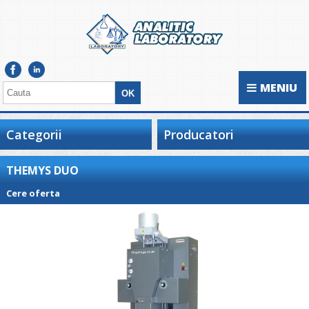
MENIU
Categorii
Producatori
THEMYS DUO
Cere oferta